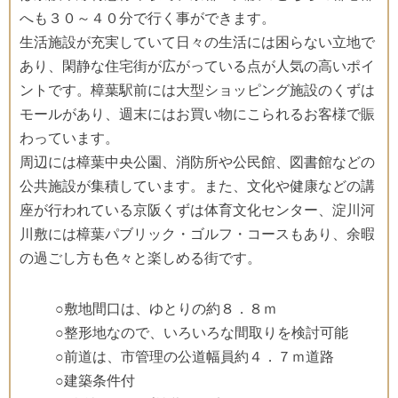
へも３０～４０分で行く事ができます。
生活施設が充実していて日々の生活には困らない立地で
あり、閑静な住宅街が広がっている点が人気の高いポイ
ントです。樟葉駅前には大型ショッピング施設のくずは
モールがあり、週末にはお買い物にこられるお客様で賑
わっています。
周辺には樟葉中央公園、消防所や公民館、図書館などの
公共施設が集積しています。また、文化や健康などの講
座が行われている京阪くずは体育文化センター、淀川河
川敷には樟葉パブリック・ゴルフ・コースもあり、余暇
の過ごし方も色々と楽しめる街です。
○敷地間口は、ゆとりの約８．８ｍ
○整形地なので、いろいろな間取りを検討可能
○前道は、市管理の公道幅員約４．７ｍ道路
○建築条件付