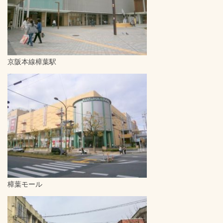
京阪本線樟葉駅
樟葉モール