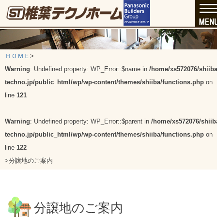
ＨＯＭＥ
>
Warning
: Undefined property: WP_Error::$name in
/home/xs572076/shiiba
techno.jp/public_html/wp/wp-content/themes/shiiba/functions.php
on
line
121
Warning
: Undefined property: WP_Error::$parent in
/home/xs572076/shiib
techno.jp/public_html/wp/wp-content/themes/shiiba/functions.php
on
line
122
>
分譲地のご案内
分譲地のご案内