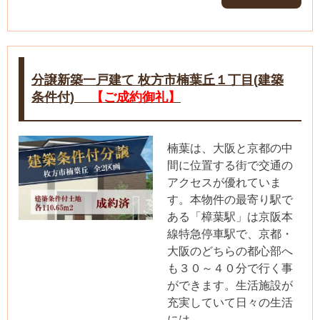
分譲新築一戸建て 枚方市楠葉丘１丁目(建築
条件付)
【ご成約御礼】
楠葉は、大阪と京都の中
間に位置する街で交通の
アクセスが優れていま
す。本物件の最寄り駅で
ある「樟葉駅」は京阪本
線特急停車駅で、京都・
大阪のどちらの都心部へ
も３０～４０分で行く事
ができます。生活施設が
充実していて日々の生活
には