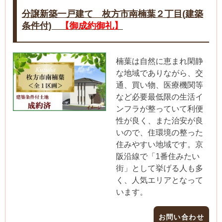
分譲新築一戸建て 枚方市南楠葉２丁目(建築
条件付)
【御成約御礼】
楠葉は自然に恵まれ閑静
な地域でありながら、交
通、買い物、医療機関等
など必要最低限の生活イ
ンフラが整っていて利便
性が良く、また治安が良
いので、住環境の整った
住みやすい地域です。京
阪沿線で「1番住みたい
街」として挙げる人も多
く、人気エリアとなって
います。
お問い合わせ